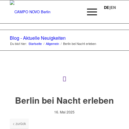
DE
|
EN
STUDY-APARTMENTS CAMPO NOVO
BERLIN
Blog - Aktuelle Neuigkeiten
Du bist hier:
Startseite
/
Allgemein
/
Berlin bei Nacht erleben
Das neue Studentenwohnheim CAMPO NOVO Berlin bietet
eine ansprechende Wohnlösung für Schüler, Studenten
sowie Personen in einem Ausbildungsverhältnis zu einer
fairen All-inclusive-Miete.
ZURÜCK
APARTMENTS ENTDECKEN
Berlin bei Nacht erleben
16. Mai 2025
< zurück