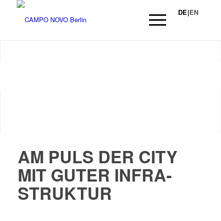
DE
|
EN
Weiter
1
2
3
4
5
6
7
8
9
AM PULS DER CITY
MIT GUTER INFRA­
STRUKTUR