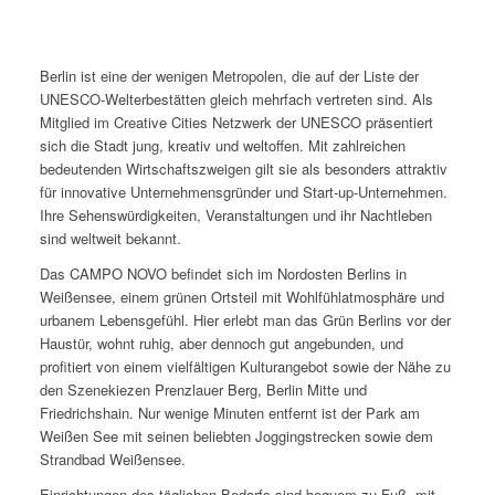
Berlin ist eine der wenigen Metropolen, die auf der Liste der
UNESCO-Welterbestätten gleich mehrfach vertreten sind. Als
Mitglied im Creative Cities Netzwerk der UNESCO präsentiert
sich die Stadt jung, kreativ und weltoffen. Mit zahlreichen
bedeutenden Wirtschafts­zweigen gilt sie als besonders attraktiv
für innovative Unter­nehmens­gründer und Start-up-Unter­nehmen.
Ihre Sehenswürdig­keiten, Veranstaltungen und ihr Nachtleben
sind weltweit bekannt.
Das CAMPO NOVO befindet sich im Nordosten Berlins in
Weißensee, einem grünen Ortsteil mit Wohlfühl­atmosphäre und
urbanem Lebensgefühl. Hier erlebt man das Grün Berlins vor der
Haustür, wohnt ruhig, aber dennoch gut angebunden, und
profitiert von einem vielfältigen Kultur­angebot sowie der Nähe zu
den Szene­kiezen Prenzlauer Berg, Berlin Mitte und
Friedrichshain. Nur wenige Minuten entfernt ist der Park am
Weißen See mit seinen beliebten Joggingstrecken sowie dem
Strandbad Weißensee.
Einrichtungen des täglichen Bedarfs sind bequem zu Fuß, mit