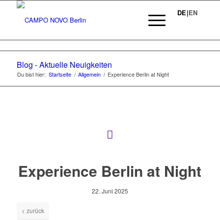
DE
|
EN
STUDY-APARTMENTS CAMPO NOVO
BERLIN
Blog - Aktuelle Neuigkeiten
Du bist hier:
Startseite
/
Allgemein
/
Experience Berlin at Night
Das neue Studentenwohnheim CAMPO NOVO Berlin bietet
eine ansprechende Wohnlösung für Schüler, Studenten
sowie Personen in einem Ausbildungsverhältnis zu einer
fairen All-inclusive-Miete.
ZURÜCK
APARTMENTS ENTDECKEN
Experience Berlin at Night
22. Juni 2025
< zurück