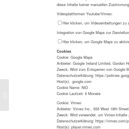
diese Inhalte keiner manuellen Zustimmun
Videoplattformen Youtube/Vimeo:
Hier klicken, um Videoeinbettungen zu a
Integration von Google Maps zur Darstellu
Hier klicken, um Google Maps zu aktivie
Cookies
Cookie: Google Maps
Anbieter: Google Ireland Limited, Gordon Ho
Zweck: Wird zum Entsperren von Google M
Datenschutzerklärung: https://policies.goo
Host(s): .google.com
Cookie Name: NID
Kostenlose Freizeitaktivitäten für
Cookie Laufzeit: 6 Monate
Studierende
Cookie: Vimeo
Anbieter: Vimeo Inc., 555 West 18th Stre
Zweck: Wird verwendet, um Vimeo-Inhalte 
Datenschutzerklärung: https://vimeo.com/p
Host(s): player.vimeo.com