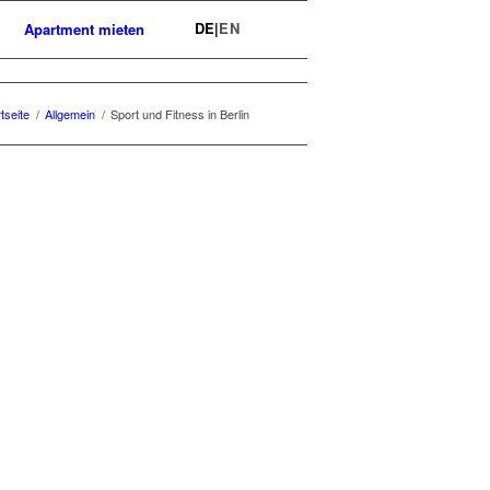
DE
|
EN
Apartment mieten
ERLIN
enten sowie Personen in einem
tseite
/
Allgemein
/
Sport und Fitness in Berlin