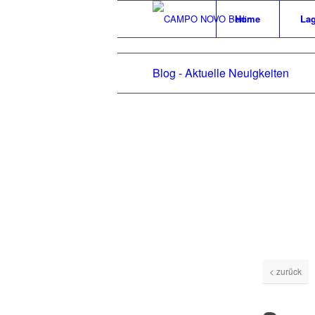
Home
La
STUD
Das neue Studentenwohnheim C
Blog - Aktuelle Neuigkeiten
< zurück