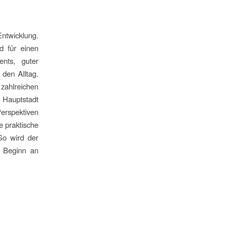
Entwicklung.
d für einen
nts, guter
den Alltag.
ahlreichen
 Hauptstadt
Perspektiven
e praktische
 So wird der
n Beginn an