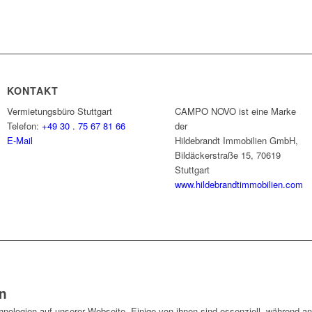
KONTAKT
Vermietungsbüro Stuttgart
CAMPO NOVO ist eine Marke
Telefon:
+49 30 . 75 67 81 66
der
E-Mail
Hildebrandt Immobilien GmbH,
Bildäckerstraße 15, 70619
Stuttgart
www.hildebrandtimmobilien.com
n
ologien auf unserer Webseite. Einige von ihnen sind essenziell, während an