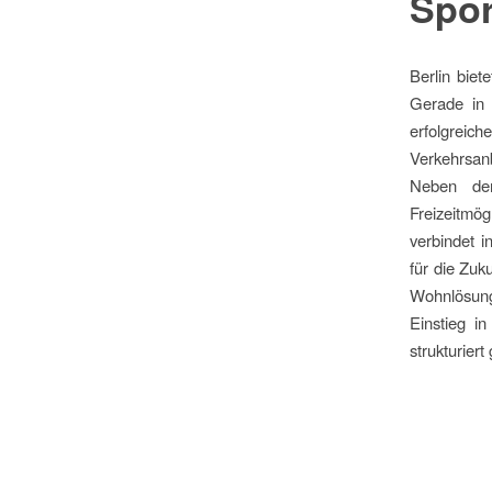
Spor
Berlin biet
Gerade in 
erfolgrei
Verkehrsan
Neben dem
Freizeitmö
verbindet i
für die Zuk
Wohnlösung,
Einstieg i
strukturiert