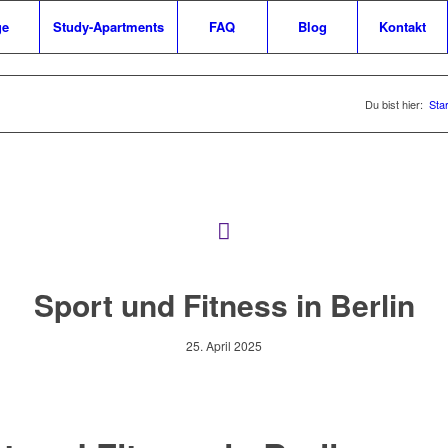
ge
Study-Apartments
FAQ
Blog
Kontakt
Y-APARTMENTS CAMPO NOVO B
AMPO NOVO Berlin bietet eine ansprechende Wohnlösung für Schüler, Stud
Du bist hier:
Star
Ausbildungsverhältnis zu einer fairen All-inclusive-Miete.
ZURÜCK
APARTMENTS ENTDECKEN
Sport und Fitness in Berlin
25. April 2025