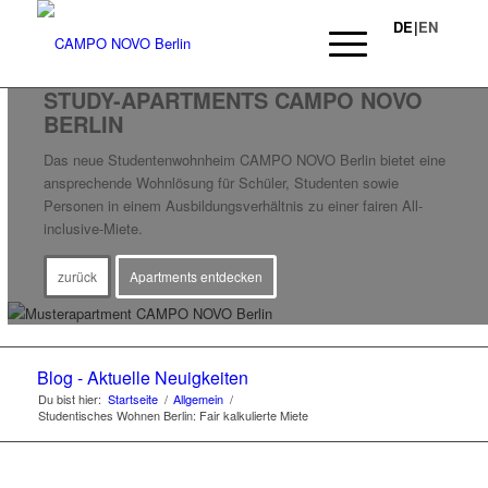
DE
|
EN
STUDY-APARTMENTS CAMPO NOVO
BERLIN
Das neue Studentenwohnheim CAMPO NOVO Berlin bietet eine
ansprechende Wohnlösung für Schüler, Studenten sowie
Personen in einem Ausbildungsverhältnis zu einer fairen All-
inclusive-Miete.
zurück
Apartments entdecken
Blog - Aktuelle Neuigkeiten
Du bist hier:
Startseite
/
Allgemein
/
Studentisches Wohnen Berlin: Fair kalkulierte Miete